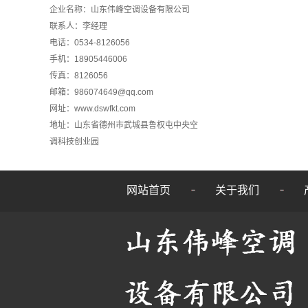
企业名称：山东伟峰空调设备有限公司
联系人：李经理
电话：0534-8126056
手机：18905446006
传真：8126056
邮箱：986074649@qq.com
网址：www.dswfkt.com
地址：山东省德州市武城县鲁权屯中央空
调科技创业园
网站首页
关于我们