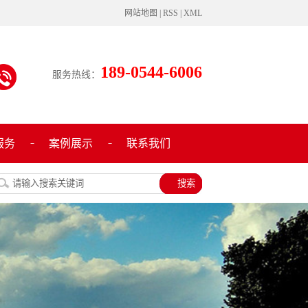
网站地图
|
RSS
|
XML
189-0544-6006
服务热线：
服务
案例展示
联系我们
生产设备
资质荣誉