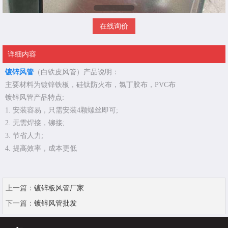
在线询价
详细内容
镀锌风管
（白铁皮风管）产品说明：
主要材料为镀锌铁板，硅钛防火布，氯丁胶布，PVC布
镀锌风管产品特点:
1. 安装容易，只需安装4颗螺丝即可;
2. 无需焊接，铆接;
3. 节省人力;
4. 提高效率，成本更低
上一篇：
镀锌板风管厂家
下一篇：
镀锌风管批发