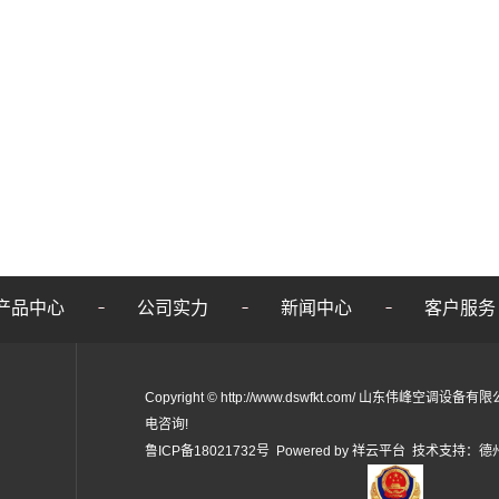
产品中心
公司实力
新闻中心
客户服务
Copyright © http://www.dswfkt.com/ 山东伟峰空调
电咨询!
鲁ICP备18021732号
Powered by
祥云平台
技术支持：
德