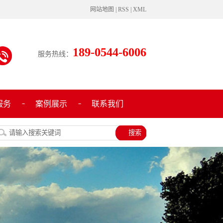
网站地图
|
RSS
|
XML
189-0544-6006
服务热线：
服务
案例展示
联系我们
生产设备
资质荣誉