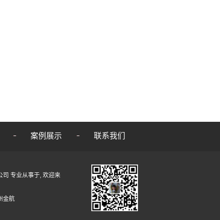
案例展示
联系我们
设备有限公司 专业从事于, 欢迎来
州金航